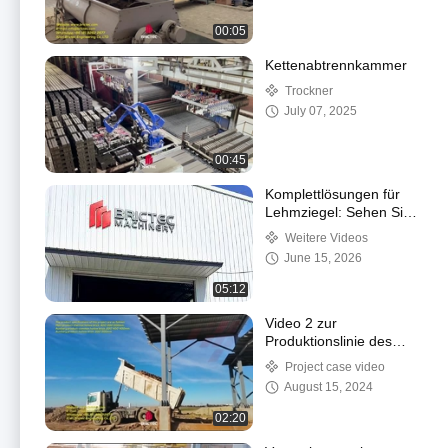
00:05
Kettenabtrennkammer
Trockner
July 07, 2025
00:45
Komplettlösungen für
Lehmziegel: Sehen Sie
Brictecs Fertigung und
Weitere Videos
Forschung und
June 15, 2026
Entwicklung in Aktion
#Ziegelherstellung
05:12
Video 2 zur
Produktionslinie des
Irak-Projekts 2
Project case video
August 15, 2024
02:20