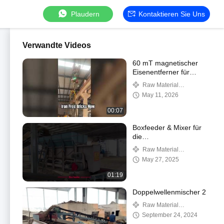
Plaudern
Kontaktieren Sie Uns
Verwandte Videos
60 mT magnetischer
Eisenentferner für
Ziegel
Raw Material
Processing
May 11, 2026
00:07
Boxfeeder & Mixer für
die
Rohstoffverarbeitung
Raw Material
der Ziegelproduktion
Processing
May 27, 2025
01:19
Doppelwellenmischer 2
Raw Material
Processing
September 24, 2024