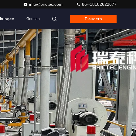
info@brictec.com
86--18182622677
ltungen
Plaudern
German