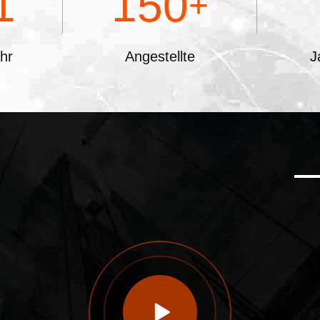
1
150
+
hr
Angestellte
J