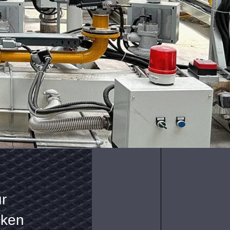
ng von
40 / 40-S