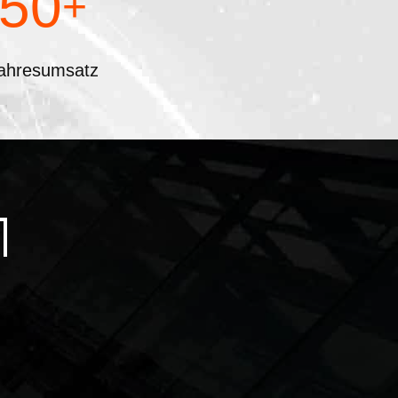
50
+
ahresumsatz