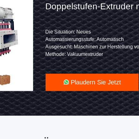
zur
Vakuumziegel Extruder
Herstellung
von
Die Situation: Neues
Typ: Hohlblöcke und Tonblöcke
matisch
Automatisierungsstufe: Automatisch
Verarbeitung: Ziegelstein-Fertigungsstraß
Tonblöcken
ormteil-Maschine
Ausgesucht: Maschinen zur Herstellung von Lehmziegeln
Methode: Vakuumextruder
Doppelstufen-
lamm, Fliegende Asche
Methode: Vakuumextruder
Ziegelstein-Rohstoff: Klei
Extruder
mit
Plaudern Sie Jetzt
mittlerer
Kapazität
für
r
die