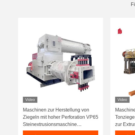
F
Video
Video
Maschinen zur Herstellung von
Maschine
Ziegeln mit hoher Perforation VP65
Tonziege
Steinextrusionsmaschine
zur Extr
Vakuumextruder