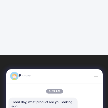
Brictec
6:09 AM
Good day, what product are you looking 
Schnelle Verbindungen
for?