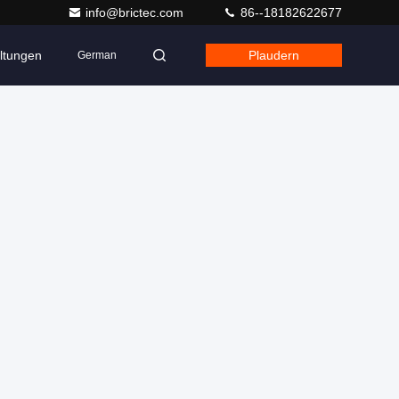
info@brictec.com
86--18182622677
ltungen
Plaudern
German