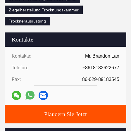
Ziegelherstellung Trocknungskammer
Trocknerausrüstung
Kontakte
Kontakte:
Mr. Brandon Lan
Telefon:
+8618182622677
Fax:
86-029-89183545
Plaudern Sie Jetzt