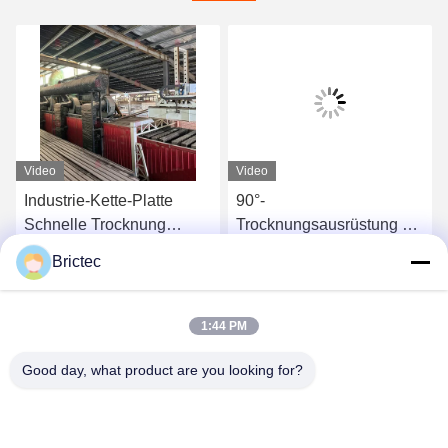
Video
Video
Industrie-Kette-Platte
90°-
Schnelle Trocknung
Trocknungsausrüstung zur
Ziegel-Anlage
Luftmischung und
Brictec
Trocknungskammer für
Zirkulation
Plaudern Sie Jetzt
Plaudern Sie Jetzt
Ziegel-Anlage
1:44 PM
Good day, what product are you looking for?
Xi'an Brictec Engineering Co., Ltd.