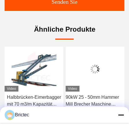
Senden Sie
Ähnliche Produkte
Video
Video
Halbbrücken-Eimerbagger
90kW 25 - 50mm Hammer
mit 70 m3/m Kapazität
Mill Brecher Maschine
1140 mm Armlänge und
Rohstoffvorbereitungsanlage
Brictec
24,5 kW Leistung für die
zum Brechen
Plaudern Sie Jetzt
Plaudern Sie Jetzt
Materialvorbereitung