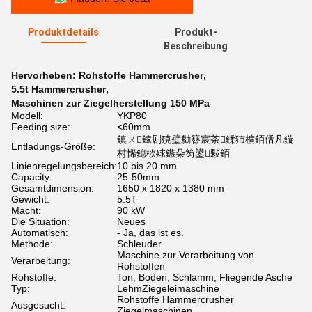
Produktdetails
Produkt-
Beschreibung
Hervorheben:
Rohstoffe Hammercrusher
,
5.5t Hammercrusher
,
Maschinen zur Ziegelherstellung 150 MPa
Modell:
YKP80
Feeding size:
<60mm
鎮ㄨ鎵剧殑璧勬簮宸茶鍒犻櫎銆佸凡鏇
Entladungs-Größe:
村悕鎴栨殏鏃朵笉鍙敤銆
Linienregelungsbereich:
10 bis 20 mm
Capacity:
25-50mm
Gesamtdimension:
1650 x 1820 x 1380 mm
Gewicht:
5.5T
Macht:
90 kW
Die Situation:
Neues
Automatisch:
- Ja, das ist es.
Methode:
Schleuder
Maschine zur Verarbeitung von
Verarbeitung:
Rohstoffen
Rohstoffe:
Ton, Boden, Schlamm, Fliegende Asche
Typ:
LehmZiegeleimaschine
Rohstoffe Hammercrusher
Ausgesucht:
Ziegelmaschinen