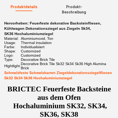
Produktdetails
Produkt-
Beschreibung
Hervorheben:
Feuerfeste dekorative Backsteinfliesen
,
Kühlwagen Dekorationsziegel aus Ziegeln Sk34
,
SK36 Hochaluminiumziegel
Material:
Aluminiumoxid, Ton
Usage:
Thermal insulation
Farbe:
Individualisiert
Shape:
Customized
Logo:
Customized
Type:
Decorative Brick Tile
Decorative Brick Tile Sk32 Sk34 Sk36 High Alumina
Hightlight:
Brick
Schmelzfeste Schmelzkarren Ziegeldekorationsziegelfliesen
Sk32 Sk34 Sk36 Hochaluminiumziegel
BRICTEC Feuerfeste Backsteine
aus dem Ofen
️ Hochaluminium SK32, SK34,
SK36, SK38