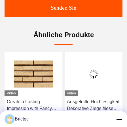
Senden Sie
Ähnliche Produkte
Video
Video
Create a Lasting
Ausgefeilte Hochfestigkeit
Bri
Impression with Fancy
Dekorative Ziegelfliesen
Sc
Brick Ceramics Server
Ton Dekorative
für
Brictec
Openresty
Ziegelwand Linear Design
Pro