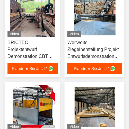
Video
Video
BRICTEC
Weltweite
Projektentwurf
Ziegelherstellung Projekt
Demonstration CBT
Entwurfsdemonstration
Projekt in Malaysia
Vollständiges
Plaudern Sie Jetzt '
Plaudern Sie Jetzt '
Produktionslinienprojekt
Video
Video