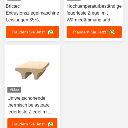
Brictec
Hochtemperaturbeständige
Extrusionsziegelmaschine
feuerfeste Ziegel mit
Leistungen 35%
Wärmedämmung und
Festmüllverwertung
Korrosionsbeständigkeit
Plaudern Sie Jetzt '
Plaudern Sie Jetzt '
Sinterziegelprojekt mit
für Brennwagen
120 Millionen jährlicher
Kapazität und MU20
Druckfestigkeit
Video
Umweltschonende,
thermisch belastbare
feuerfeste Ziegel mit
individueller Größe für
Plaudern Sie Jetzt '
Öfenwagen