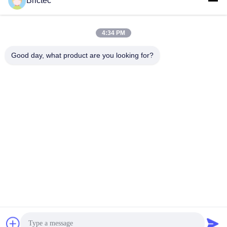
Brictec
4:34 PM
Good day, what product are you looking for?
Xi'an Brictec Engineering Co., Ltd.
info@brictec.com
86--18182622677
China
Gute Qualität Chinas LehmZiegeleimaschine Lieferant.
Copyright-© 2024-2026 Xi'an Brictec Engineering Co., Ltd. .
Alle Rechte vorbehalten.