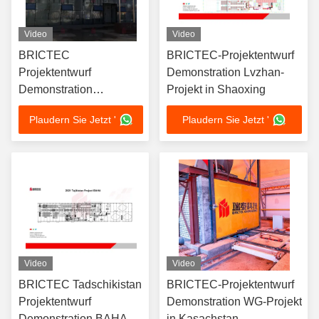
Video
Video
BRICTEC
BRICTEC-Projektentwurf
Projektentwurf
Demonstration Lvzhan-
Demonstration
Projekt in Shaoxing
Dekorationsziegel
Plaudern Sie Jetzt '
Plaudern Sie Jetzt '
Projekt in Yan'An
Video
Video
BRICTEC Tadschikistan
BRICTEC-Projektentwurf
Projektentwurf
Demonstration WG-Projekt
Demonstration BAHA-
in Kasachstan