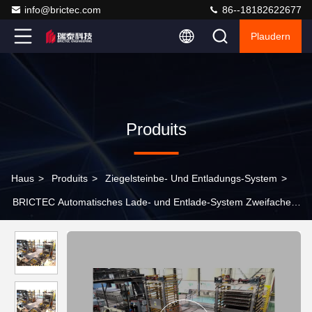
info@brictec.com
86--18182622677
Plaudern
Produits
Haus
>
Produits
>
Ziegelsteinbe- Und Entladungs-System
>
BRICTEC Automatisches Lade- und Entlade-System Zweifacher
Einstellprozess mit Finger Car