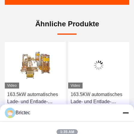
Ähnliche Produkte
Video
Video
163.5kW automatisches
163.5KW automatisches
Lade- und Entlade-
Lade- und Entlade-
System feste Paletten auf
System für den
Brictec
Trockenwagen
Ziegeltransport
Plaudern Sie Jetzt
Plaudern Sie Jetzt
1:35 AM