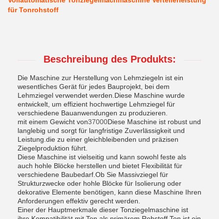
Vollautomatische Tonziegelmachmaschine Verteilerleistung
für Tonrohstoff
Beschreibung des Produkts:
Die Maschine zur Herstellung von Lehmziegeln ist ein
wesentliches Gerät für jedes Bauprojekt, bei dem
Lehmziegel verwendet werden.Diese Maschine wurde
entwickelt, um effizient hochwertige Lehmziegel für
verschiedene Bauanwendungen zu produzieren.
mit einem Gewicht von
37000
Diese Maschine ist robust und
langlebig und sorgt für langfristige Zuverlässigkeit und
Leistung.die zu einer gleichbleibenden und präzisen
Ziegelproduktion führt.
Diese Maschine ist vielseitig und kann sowohl feste als
auch hohle Blöcke herstellen und bietet Flexibilität für
verschiedene Baubedarf.Ob Sie Massivziegel für
Strukturzwecke oder hohle Blöcke für Isolierung oder
dekorative Elemente benötigen, kann diese Maschine Ihren
Anforderungen effektiv gerecht werden.
Einer der Hauptmerkmale dieser Tonziegelmaschine ist
ihre Kompatibilität mit Ton als primärem Rohstoff.Ton ist ein