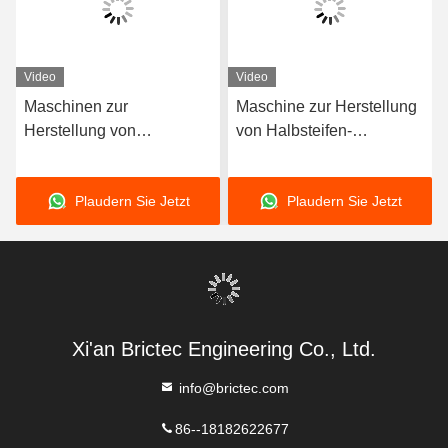
Video
Video
Maschinen zur
Maschine zur Herstellung
Herstellung von
von Halbsteifen-
Tonziegeln mit großer
Tonziegeln 40 / 40-S
Kapazität Baumaschinen
Vakuumziegel Extruder
Plaudern Sie Jetzt
Plaudern Sie Jetzt
für Ziegel Baumaschinen
Vakuumextruder
Xi'an Brictec Engineering Co., Ltd.
info@brictec.com
86--18182622677