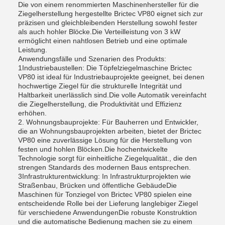
Die von einem renommierten Maschinenhersteller für die
Ziegelherstellung hergestellte Brictec VP80 eignet sich zur
präzisen und gleichbleibenden Herstellung sowohl fester
als auch hohler Blöcke.Die Verteilleistung von 3 kW
ermöglicht einen nahtlosen Betrieb und eine optimale
Leistung.
Anwendungsfälle und Szenarien des Produkts:
1Industriebaustellen: Die Töpfelziegelmaschine Brictec
VP80 ist ideal für Industriebauprojekte geeignet, bei denen
hochwertige Ziegel für die strukturelle Integrität und
Haltbarkeit unerlässlich sind.Die volle Automatik vereinfacht
die Ziegelherstellung, die Produktivität und Effizienz
erhöhen.
2. Wohnungsbauprojekte: Für Bauherren und Entwickler,
die an Wohnungsbauprojekten arbeiten, bietet der Brictec
VP80 eine zuverlässige Lösung für die Herstellung von
festen und hohlen Blöcken.Die hochentwickelte
Technologie sorgt für einheitliche Ziegelqualität., die den
strengen Standards des modernen Baus entsprechen.
3Infrastrukturentwicklung: In Infrastrukturprojekten wie
Straßenbau, Brücken und öffentliche GebäudeDie
Maschinen für Tonziegel von Brictec VP80 spielen eine
entscheidende Rolle bei der Lieferung langlebiger Ziegel
für verschiedene AnwendungenDie robuste Konstruktion
und die automatische Bedienung machen sie zu einem