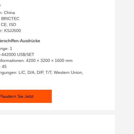
stellung
s
n: China
: BRICTEC
: CE, ISO
r: KSJJ500
erschiffen-Ausdrücke
enge: 1
0-442000 US$/SET
nformationen: 4200 × 3200 × 1600 mm
: 45
gungen: L/C, D/A, D/P, T/T, Western Union,
Plaudern Sie Jetzt