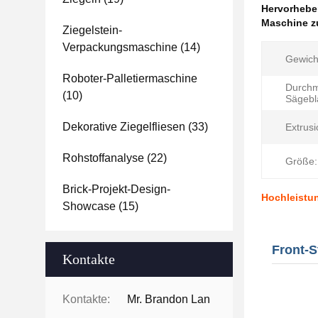
Hervorheb
Maschine zu
Ziegelstein-
Verpackungsmaschine
(14)
Gewich
Roboter-Palletiermaschine
Durchm
(10)
Sägeblä
Dekorative Ziegelfliesen
(33)
Extrusi
Rohstoffanalyse
(22)
Größe:
Brick-Projekt-Design-
Hochleistun
Showcase
(15)
Front-S
Kontakte
Kontakte:
Mr. Brandon Lan