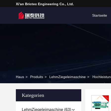
Xi'an Brictec Engineering Co., Ltd.
Startseite
Haus
>
Produits
>
LehmZiegeleimaschine
>
Hochleistun
Kategorien
LehmZiegeleimaschine
(63)