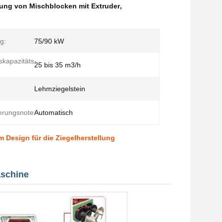
lung von Mischblocken mit Extruder
,
g:
75/90 kW
skapazitäts-
25 bis 35 m3/h
Lehmziegelstein
erungsnote:
Automatisch
 Design für die Ziegelherstellung
aschine