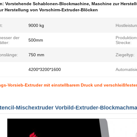
en:
Vorstehende Schablonen-Blockmachine
,
Maschine zur Herstel
r Herstellung von Vorschirm-Extruder-Blöcken
t:
9000 kg
Hostleistun
esser der
Produktion
500mm
tter:
Strecke:
onslänge:
750 mm
Ziegeltyp:
4200*3200*1600
Automatisi
gs-Vorsieb-Extruder mit einstellbarem Druck und verschleißfestem
tencil-Mischextruder Vorbild-Extruder-Blockmachm