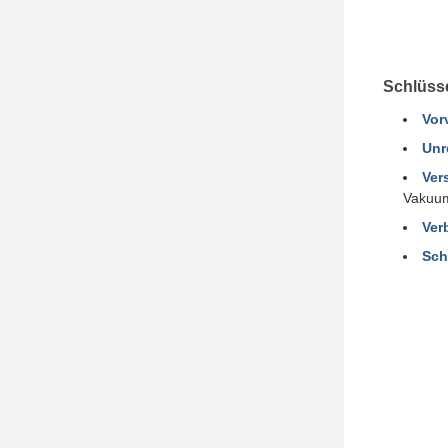
Schlüss
Vor
Unre
Ver
Vakuum
Ver
Sch