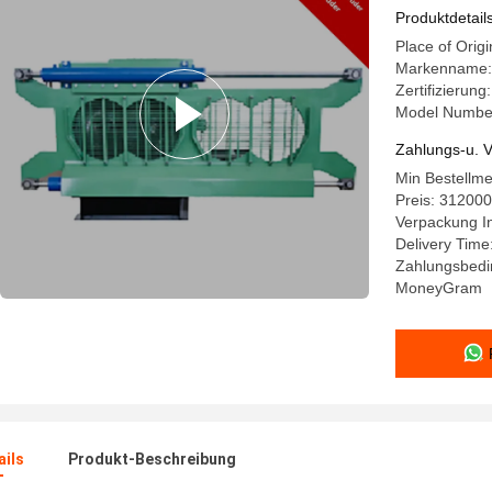
Ziegelher
Produktdetail
Place of Origi
Markenname
Zertifizierung
Model Numbe
Zahlungs-u. V
Min Bestellm
Preis: 31200
Verpackung I
Delivery Time
Zahlungsbedin
MoneyGram
ails
Produkt-Beschreibung