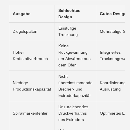
Schlechtes
Ausgabe
Gutes Design
Design
Einstufige
Ziegelspalten
Mehrstufige Gra
Trocknung
Keine
Hoher
Rückgewinnung
Integriertes
Kraftstoffverbrauch
der Abwärme aus
Trocknungswär
dem Ofen
Nicht
Niedrige
übereinstimmende
Koordinierung d
Produktionskapazität
Brecher- und
Ausrüstung
Extruderkapazität
Unzureichendes
Spiralmarkenfehler
Druckverhältnis
Optimiertes L/D-
des Extruders