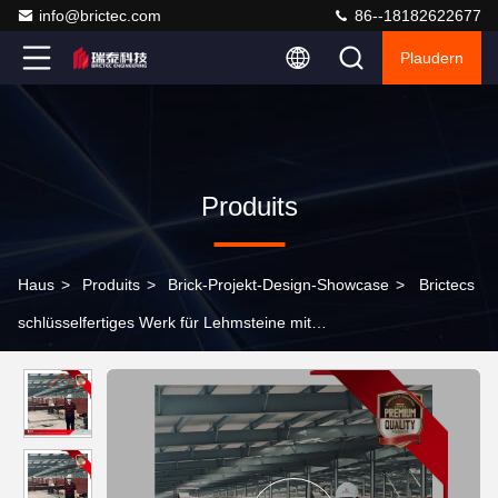
info@brictec.com
86--18182622677
Plaudern
Produits
Haus
>
Produits
>
Brick-Projekt-Design-Showcase
>
Brictecs
schlüsselfertiges Werk für Lehmsteine mit
Sekundärbrenntechnologie und automatisiertem
Trocknungssystem