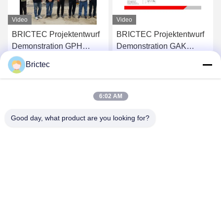
Video
Video
BRICTEC Projektentwurf
Weltweite
Demonstration GAK
Ziegelherstellung Projekt
Projekt in Bangladesch
Entwurfsdemonstration
Brictec
Vollständiges
Plaudern Sie Jetzt
Plaudern Sie Jetzt
Produktionslinienprojekt
6:02 AM
Good day, what product are you looking for?
Xi'an Brictec Engineering Co., Ltd.
info@brictec.com
86--18182622677
China