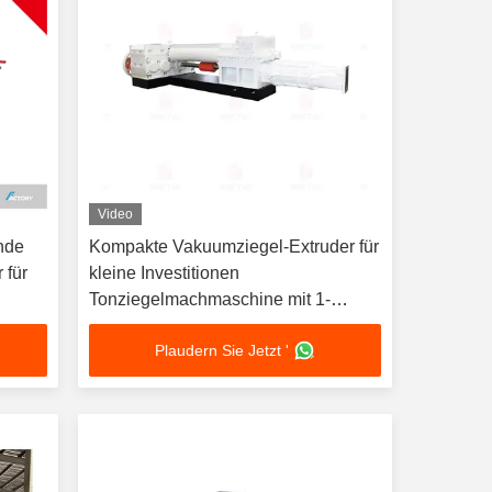
Video
nde
Kompakte Vakuumziegel-Extruder für
 für
kleine Investitionen
Tonziegelmachmaschine mit 1-
Jahresgarantie
Plaudern Sie Jetzt '