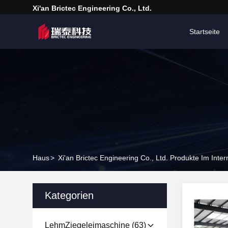
Xi'an Brictec Engineering Co., Ltd.
Startseite
Haus
>
Xi'an Brictec Engineering Co., Ltd. Produkte Im Inter
Kategorien
LehmZiegeleimaschine
(63)