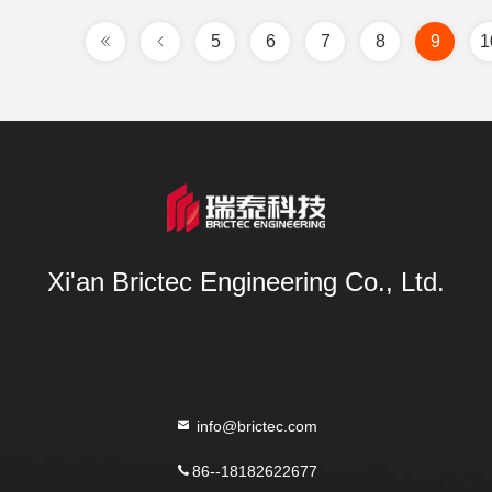
5
6
7
8
9
1
Xi'an Brictec Engineering Co., Ltd.
info@brictec.com
86--18182622677