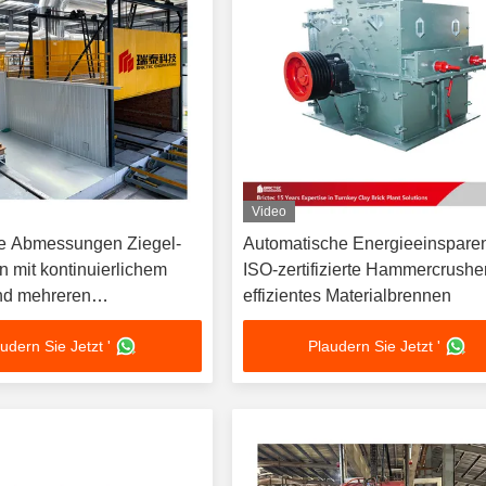
Video
e Abmessungen Ziegel-
Automatische Energieeinspare
n mit kontinuierlichem
ISO-zertifizierte Hammercrusher
nd mehreren
effizientes Materialbrennen
optionen
udern Sie Jetzt '
Plaudern Sie Jetzt '