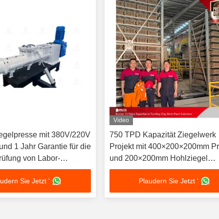
Video
egelpresse mit 380V/220V
750 TPD Kapazität Ziegelwerk
nd 1 Jahr Garantie für die
Projekt mit 400×200×200mm Pr
rüfung von Labor-
und 200×200mm Hohlziegel
Produktionslinie
udern Sie Jetzt '
Plaudern Sie Jetzt '