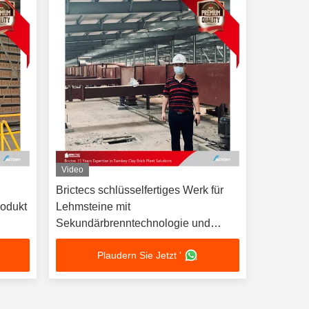
Video
Brictecs schlüsselfertiges Werk für
odukt
Lehmsteine mit
Sekundärbrenntechnologie und
automatisiertem Trocknungssystem
Plaudern Sie Jetzt '