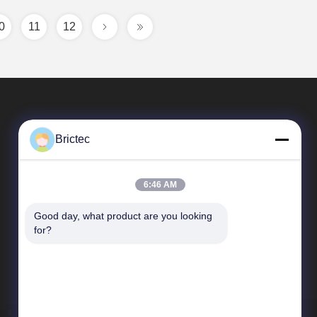
0
11
12
Brictec
6:46 AM
Good day, what product are you looking 
Schnelle Verbindungen
for?
Unternehmensprofil
Fabrik-Ausflug
Qualitätskontrolle