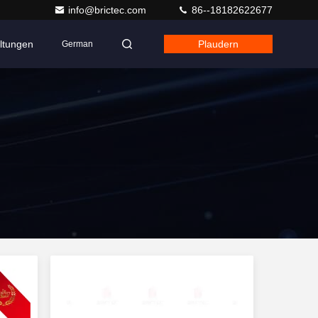
info@brictec.com
86--18182622677
ltungen
Plaudern
German