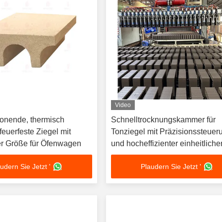
Video
onende, thermisch
Schnelltrocknungskammer für
feuerfeste Ziegel mit
Tonziegel mit Präzisionssteuer
ler Größe für Öfenwagen
und hocheffizienter einheitliche
Trocknung
udern Sie Jetzt '
Plaudern Sie Jetzt '