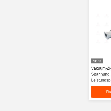
Video
Vakuum-Zi
Spannung u
Leistungsp
Tonziegeln
Pla