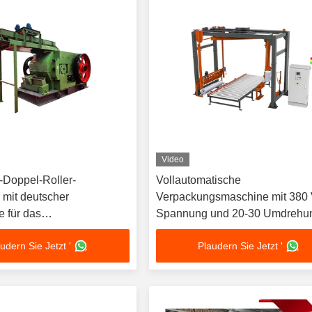
Video
-Doppel-Roller-
Vollautomatische
 mit deutscher
Verpackungsmaschine mit 380
e für das
Spannung und 20-30 Umdrehu
lbruchen von
pro Minute für hohe Effizienz
udern Sie Jetzt '
Plaudern Sie Jetzt '
offen