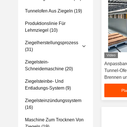
Tunnelofen Aus Ziegeln
(19)
Produktionslinie Für
Lehmziegel
(10)
Ziegelherstellungsprozess
(31)
Video
Ziegelstein-
Anpassbar
Schneidemaschine
(20)
Tunnel-Ofe
Brennen u
Ziegelsteinbe- Und
Brennstoff
Entladungs-System
(9)
Pla
Ziegelsteinzündungssystem
(16)
Maschine Zum Trocknen Von
Ziegeln
(19)