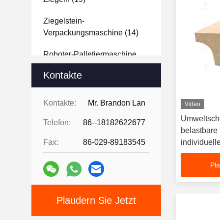
Ziegelstein-
Verpackungsmaschine
(14)
Roboter-Palletiermaschine
(10)
Kontakte
Dekorative Ziegelfliesen
(33)
Kontakte:
Mr. Brandon Lan
Video
Rohstoffanalyse
(22)
Umweltsch
Telefon:
86--18182622677
belastbare 
Brick-Projekt-Design-
Fax:
86-029-89183545
individuel
Showcase
(15)
Pla
Plaudern Sie Jetzt