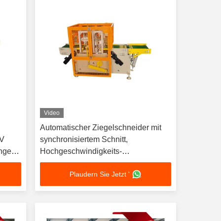
Video
Automatischer Ziegelschneider mit
 V
synchronisiertem Schnitt,
ngen
Hochgeschwindigkeits-
Dauerproduktion und 1 Jahr Garantie
Plaudern Sie Jetzt '