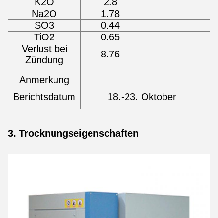
K2O
2.8
Na2O
1.78
SO3
0.44
TiO2
0.65
Verlust bei
8.76
Zündung
Anmerkung
D
Berichtsdatum
18.-23. Oktober
3. Trocknungseigenschaften