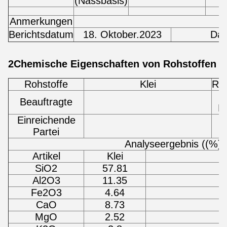
(Nassbasis)
Anmerkungen
Berichtsdatum
18. Oktober.2023
Dat
2Chemische Eigenschaften von Rohstoffen
Rohstoffe
Klei
Roh
D
Beauftragte
E
Einreichende
Partei
Analyseergebnis ((%)
Artikel
Klei
SiO2
57.81
Al2O3
11.35
Fe2O3
4.64
CaO
8.73
MgO
2.52