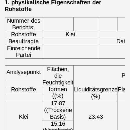
1. physikalische Eigenschaften der
Rohstoffe
Nummer des
Berichts:
Rohstoffe
Klei
Beauftragte
Datu
Einreichende
Partei
Flächen,
Analysepunkt
Pla
die
Feuchtigkeit
formen
Rohstoffe
Liquiditätsgrenze
Plas
((%)
(%)
17.87
((Trockene
Klei
Basis)
23.43
15.16